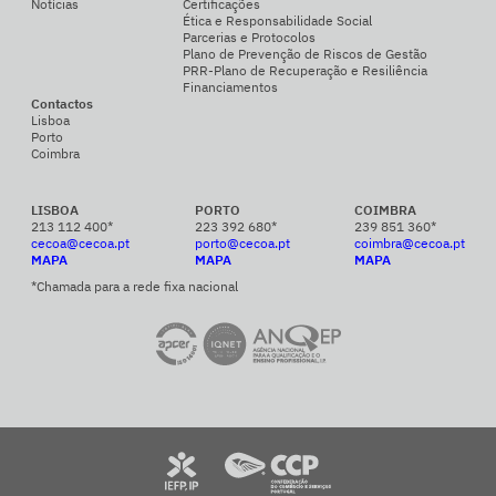
Notícias
Certificações
Ética e Responsabilidade Social
Parcerias e Protocolos
Plano de Prevenção de Riscos de Gestão
PRR-Plano de Recuperação e Resiliência
Financiamentos
Contactos
Lisboa
Porto
Coimbra
LISBOA
PORTO
COIMBRA
213 112 400*
223 392 680*
239 851 360*
cecoa@cecoa.pt
porto@cecoa.pt
coimbra@cecoa.pt
MAPA
MAPA
MAPA
*Chamada para a rede fixa nacional