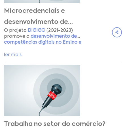
Microcredenciais e
desenvolvimento de
O projeto
DIGIGO
(2021-2023)
competências digitais no EFP
promove o
desenvolvimento de
competências digitais no Ensino e
Formação Profissional
(EFP) em
Portugal e na Europa. No dia 31 de
ler mais
maio, o CECOA e os seus parceiros
europeus, cofinanciados pelo
programa Erasmus+, encerraram
oficialmente as atividades do
DIGIGO.
Não é o fim!
Apenas
começamos um novo caminho, a
par e passo, com os noss@s
formand@s e
formador@s/tutor@s.
Trabalha no setor do comércio?