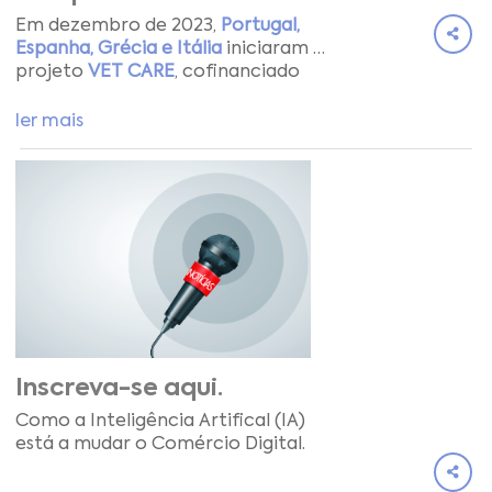
Em dezembro de 2023,
Portugal,
CARE
Espanha, Grécia e Itália
iniciaram o
projeto
VET CARE
, cofinanciado
pelo programa Erasmus+ tendo
por objetivo a capacitação de
ler mais
cuidadores na área da saúde e um
modelo-piloto de bolsa que
permita agregar stakeholders do
mercado de trabalho, entidades
formadoras e prestadores de
cuidados.
Inscreva-se aqui.
Como a Inteligência Artifical (IA)
está a mudar o Comércio Digital.