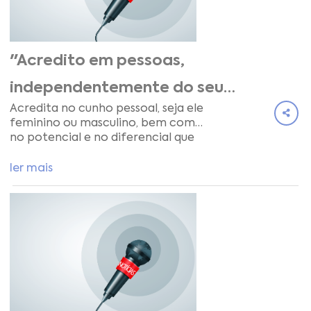
"Acredito em pessoas,
independentemente do seu
Acredita no cunho pessoal, seja ele
género!"
feminino ou masculino, bem como
no potencial e no diferencial que
cada pessoa pode trazer às
instituições. É com este espírito
ler mais
que Sílvia Coelho assume a
liderança do CECOA, uma
referência na formação para
jovens, ativos e formadores, bem
como em soluções à medida para
as organizações.