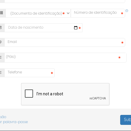
Data de nascimento
ssão
r palavra-passe