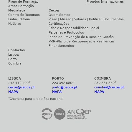
Plano de Formação
Projetos Internacionais
Áreas Formação
Mediateca
Cecoa
Centro de Recursos
Quem Somos
Linha Editorial
Visão | Missão | Valores | Política | Documentos
Notícias
Certificações
Ética e Responsabilidade Social
Parcerias e Protocolos
Plano de Prevenção de Riscos de Gestão
PRR-Plano de Recuperação e Resiliência
Financiamentos
Contactos
Lisboa
Porto
Coimbra
LISBOA
PORTO
COIMBRA
213 112 400*
223 392 680*
239 851 360*
cecoa@cecoa.pt
porto@cecoa.pt
coimbra@cecoa.pt
MAPA
MAPA
MAPA
*Chamada para a rede fixa nacional