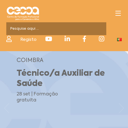
Registo
COIMBRA
Técnico/a Auxiliar de
Saúde
28 set | Formação
gratuita