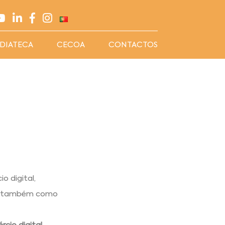
DIATECA
CECOA
CONTACTOS
o digital,
as também como