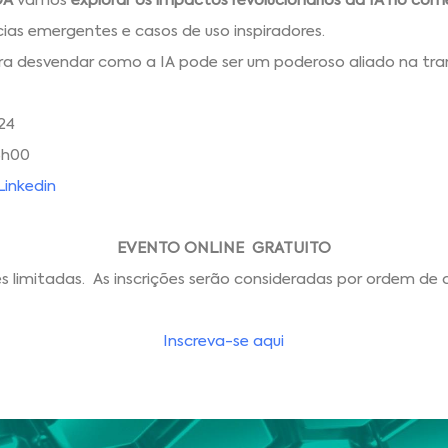
DA
vamos
explorar os impactos revolucionários da IA no comé
as emergentes e casos de uso inspiradores.
a desvendar como a IA pode ser um poderoso aliado na tra
24
6h00
Linkedin
EVENTO ONLINE GRATUITO
es limitadas. As inscrições serão consideradas por ordem de
Inscreva-se aqui