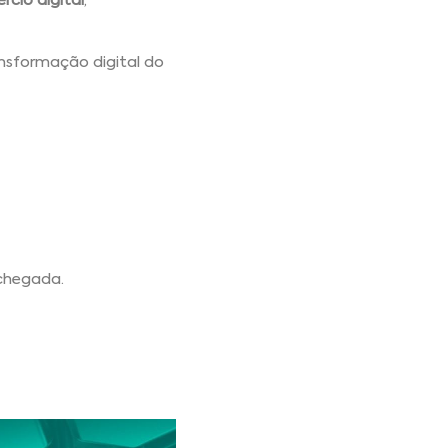
rcio digital
,
nsformação digital do
 chegada.