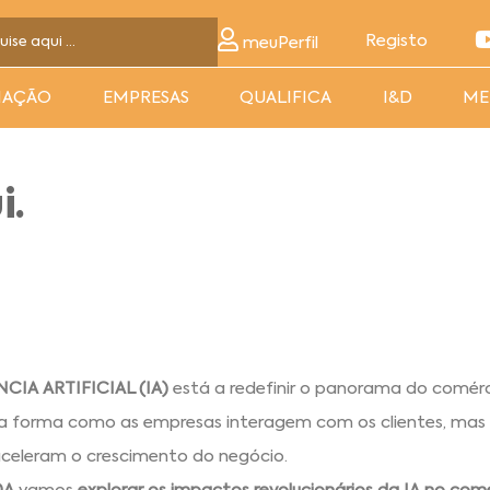
Registo
meuPerfil
MAÇÃO
EMPRESAS
QUALIFICA
I&D
ME
i.
CIA ARTIFICIAL (IA)
está a redefinir o panorama do comérci
a forma como as empresas interagem com os clientes, m
celeram o crescimento do negócio.