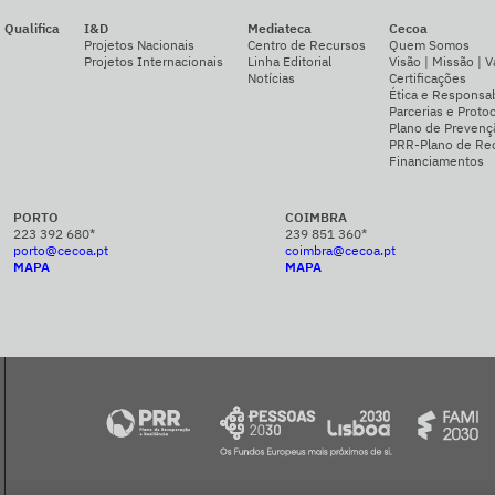
Qualifica
I&D
Mediateca
Cecoa
Projetos Nacionais
Centro de Recursos
Quem Somos
Projetos Internacionais
Linha Editorial
Visão | Missão | V
Notícias
Certificações
Ética e Responsab
Parcerias e Proto
Plano de Prevenç
PRR-Plano de Rec
Financiamentos
PORTO
COIMBRA
223 392 680*
239 851 360*
porto@cecoa.pt
coimbra@cecoa.pt
MAPA
MAPA