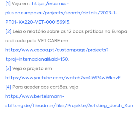
[1]
Veja em
https://erasmus-
plus.ec.europa.eu/projects/search/details/2023-1-
PT01-KA220-VET-000156915
.
[2]
Leia o relatório sobre as 12 boas práticas na Europa
realizado pelo VET CARE em
https://www.cecoa.pt/custompage/projects?
tproj=internacional&aid=150
.
[3]
Veja o projeto em
https://www.youtube.com/watch?v=4iWP4wWkovE
[4]
Para aceder aos cartões, veja
https://www.bertelsmann-
stiftung.de/fileadmin/files/Projekte/Aufstieg_durch_