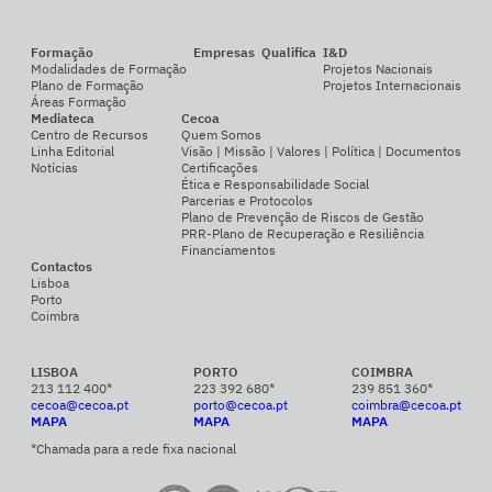
Formação
Empresas
Qualifica
I&D
Modalidades de Formação
Projetos Nacionais
Plano de Formação
Projetos Internacionais
Áreas Formação
Mediateca
Cecoa
Centro de Recursos
Quem Somos
Linha Editorial
Visão | Missão | Valores | Política | Documentos
Notícias
Certificações
Ética e Responsabilidade Social
Parcerias e Protocolos
Plano de Prevenção de Riscos de Gestão
PRR-Plano de Recuperação e Resiliência
Financiamentos
Contactos
Lisboa
Porto
Coimbra
LISBOA
PORTO
COIMBRA
213 112 400*
223 392 680*
239 851 360*
cecoa@cecoa.pt
porto@cecoa.pt
coimbra@cecoa.pt
MAPA
MAPA
MAPA
*Chamada para a rede fixa nacional