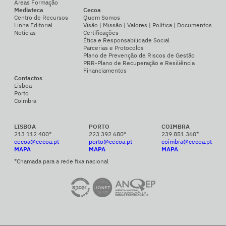
Áreas Formação
Mediateca
Cecoa
Centro de Recursos
Quem Somos
Linha Editorial
Visão | Missão | Valores | Política | Documentos
Notícias
Certificações
Ética e Responsabilidade Social
Parcerias e Protocolos
Plano de Prevenção de Riscos de Gestão
PRR-Plano de Recuperação e Resiliência
Financiamentos
Contactos
Lisboa
Porto
Coimbra
LISBOA
PORTO
COIMBRA
213 112 400*
223 392 680*
239 851 360*
cecoa@cecoa.pt
porto@cecoa.pt
coimbra@cecoa.pt
MAPA
MAPA
MAPA
*Chamada para a rede fixa nacional