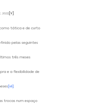
[v]
C, 2022)
como tática e de curto
efinido pelas seguintes
ltimos três meses
ra e a flexibilidade de
meses
[vii]
.
 as trocas num espaço