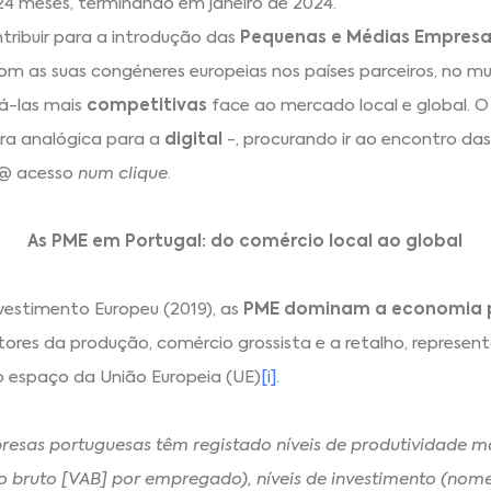
24 meses, terminando em janeiro de 2024.
tribuir para a introdução das
Pequenas e Médias Empresa
com as suas congéneres europeias nos países parceiros, no 
ná-las mais
competitivas
face ao mercado local e global. 
ra analógica para a
digital
-, procurando ir ao encontro da
e @ acesso
num clique
.
As PME em Portugal: do comércio local ao global
estimento Europeu (2019), as
PME dominam a economia 
es da produção, comércio grossista e a retalho, represen
 espaço da União Europeia (UE)
[i]
.
resas portuguesas têm registado níveis de produtividade m
do bruto [VAB] por empregado), níveis de investimento (n