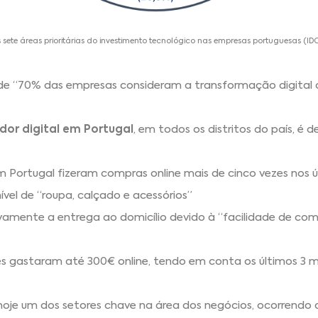
As sete áreas prioritárias do investimento tecnológico nas empresas portuguesas (ID
de “70% das empresas consideram a transformação digital 
dor digital em Portugal
, em todos os distritos do país, é d
m Portugal fizeram compras online mais de cinco vezes nos ú
vel de “roupa, calçado e acessórios”
vamente a entrega ao domicílio devido à “facilidade de comp
 gastaram até 300€ online, tendo em conta os últimos 3 
hoje um dos setores chave na área dos negócios, ocorrendo