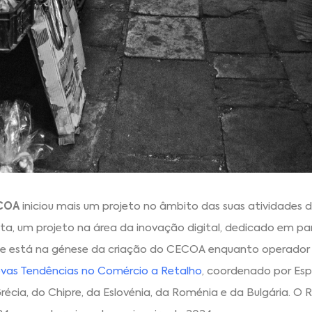
COA
iniciou mais um projeto no âmbito das suas atividades
ita, um projeto na área da inovação digital, dedicado em pa
que está na génese da criação do CECOA enquanto operador
ovas Tendências no Comércio a Retalho
, coordenado por Esp
écia, do Chipre, da Eslovénia, da Roménia e da Bulgária. O R