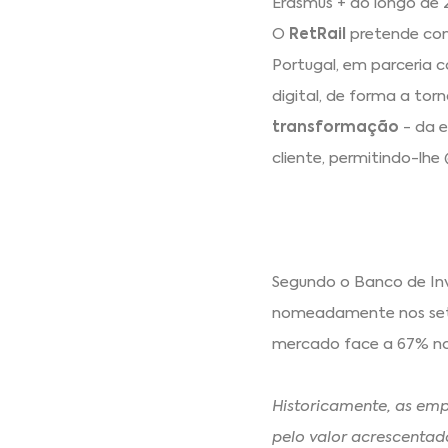
Erasmus + ao longo de 
O
RetRail
pretende con
Portugal, em parceria 
digital, de forma a tor
transformação
- da e
cliente, permitindo-lh
Segundo o Banco de Inv
nomeadamente nos setor
mercado face a 67% no
Historicamente, as emp
pelo valor acrescenta