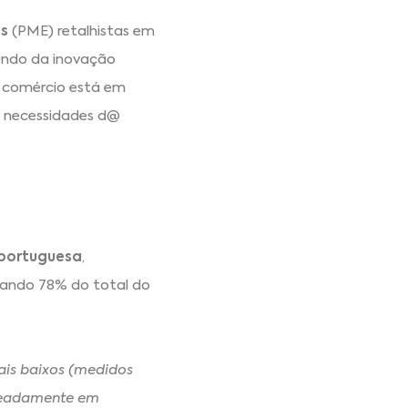
s
(PME) retalhistas em
mundo da inovação
O comércio está em
s necessidades d@
portuguesa
,
tando 78% do total do
ais baixos (medidos
omeadamente em