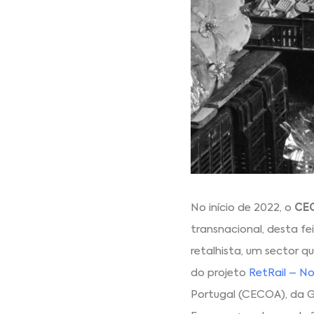
No início de 2022, o
CE
transnacional, desta fe
retalhista, um sector 
do projeto
RetRail – N
Portugal (CECOA), da Gr