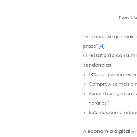
Figura 1: 
Destaque-se que mais 
prazo”
[vi]
.
O
retrato do consumi
tendências
:
13% dos residentes e
Comprou-se mais a ní
Aumentou significati
horários”
65% dos compradores
A
economia digital
é 