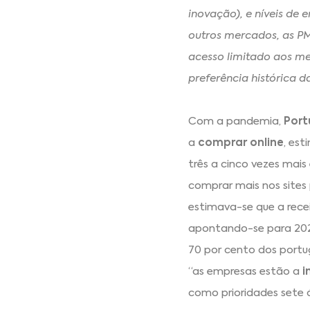
inovação), e níveis de
outros mercados, as P
acesso limitado aos me
preferência histórica 
Com a pandemia,
Port
a
comprar online
, es
três a cinco vezes mai
comprar mais nos sites
estimava-se que a recei
apontando-se para 202
70 por cento dos portu
“as empresas estão a
i
como prioridades sete á