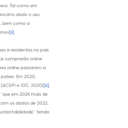
peus. Tal como em
ncário dado o seu
…), bem como a
imos
[ii]
.
es e residentes no país
te comprarão online
res online passaram a
países. Em 2020,
o (ACEPI e IDC, 2020)
[iii]
,
 “que em 2026 mais de
 com os dados de 2022,
sustentabilidade”, tendo