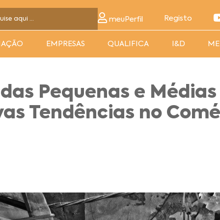
Registo
meuPerfil
MAÇÃO
EMPRESAS
QUALIFICA
I&D
ME
al das Pequenas e Média
vas Tendências no Comé