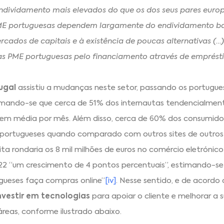
 endividamento mais elevados do que os dos seus pares euro
ME portuguesas dependem largamente do endividamento ba
rcados de capitais e à existência de poucas alternativas (
das PME portuguesas pelo financiamento através de emprést
ugal
assistiu a mudanças neste setor, passando os portugues
timando-se que cerca de 51% dos internautas tendencialmen
s em média por mês. Além disso, cerca de 60% dos consumido
 portugueses quando comparado com outros sites de outros 
ta rondaria os 8 mil milhões de euros no comércio eletrónic
2 “um crescimento de 4 pontos percentuais”, estimando-se
gueses faça compras online”
[iv]
. Nesse sentido, e de acordo
nvestir em tecnologias
para apoiar o cliente e melhorar a 
reas, conforme ilustrado abaixo.