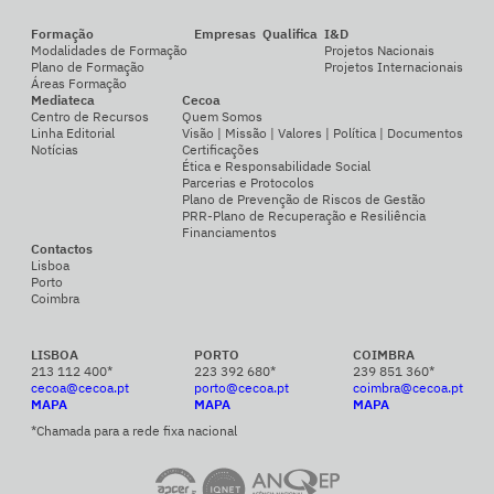
Formação
Empresas
Qualifica
I&D
Modalidades de Formação
Projetos Nacionais
Plano de Formação
Projetos Internacionais
Áreas Formação
Mediateca
Cecoa
Centro de Recursos
Quem Somos
Linha Editorial
Visão | Missão | Valores | Política | Documentos
Notícias
Certificações
Ética e Responsabilidade Social
Parcerias e Protocolos
Plano de Prevenção de Riscos de Gestão
PRR-Plano de Recuperação e Resiliência
Financiamentos
Contactos
Lisboa
Porto
Coimbra
LISBOA
PORTO
COIMBRA
213 112 400*
223 392 680*
239 851 360*
cecoa@cecoa.pt
porto@cecoa.pt
coimbra@cecoa.pt
MAPA
MAPA
MAPA
*Chamada para a rede fixa nacional