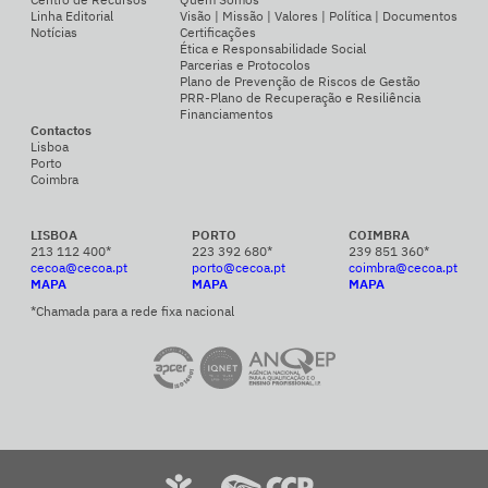
Linha Editorial
Visão | Missão | Valores | Política | Documentos
Notícias
Certificações
Ética e Responsabilidade Social
Parcerias e Protocolos
Plano de Prevenção de Riscos de Gestão
PRR-Plano de Recuperação e Resiliência
Financiamentos
Contactos
Lisboa
Porto
Coimbra
LISBOA
PORTO
COIMBRA
213 112 400*
223 392 680*
239 851 360*
cecoa@cecoa.pt
porto@cecoa.pt
coimbra@cecoa.pt
MAPA
MAPA
MAPA
*Chamada para a rede fixa nacional