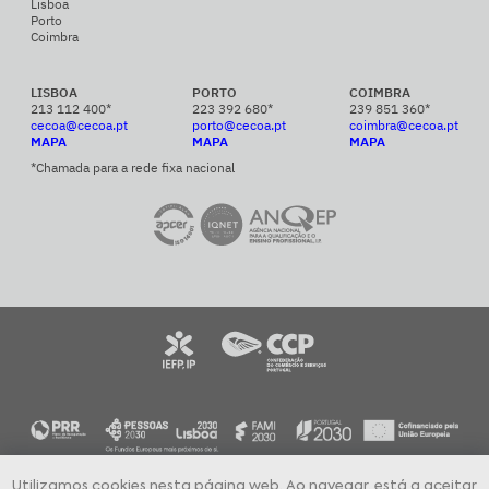
Lisboa
Porto
Coimbra
LISBOA
PORTO
COIMBRA
213 112 400*
223 392 680*
239 851 360*
cecoa@cecoa.pt
porto@cecoa.pt
coimbra@cecoa.pt
MAPA
MAPA
MAPA
*Chamada para a rede fixa nacional
Utilizamos cookies nesta página web. Ao navegar, está a aceitar