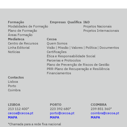
Formação
Empresas
Qualifica
I&D
Modalidades de Formação
Projetos Nacionais
Plano de Formação
Projetos Internacionais
Áreas Formação
Mediateca
Cecoa
Centro de Recursos
Quem Somos
Linha Editorial
Visão | Missão | Valores | Política | Documentos
Notícias
Certificações
Ética e Responsabilidade Social
Parcerias e Protocolos
Plano de Prevenção de Riscos de Gestão
PRR-Plano de Recuperação e Resiliência
Financiamentos
Contactos
Lisboa
Porto
Coimbra
LISBOA
PORTO
COIMBRA
213 112 400*
223 392 680*
239 851 360*
cecoa@cecoa.pt
porto@cecoa.pt
coimbra@cecoa.pt
MAPA
MAPA
MAPA
*Chamada para a rede fixa nacional