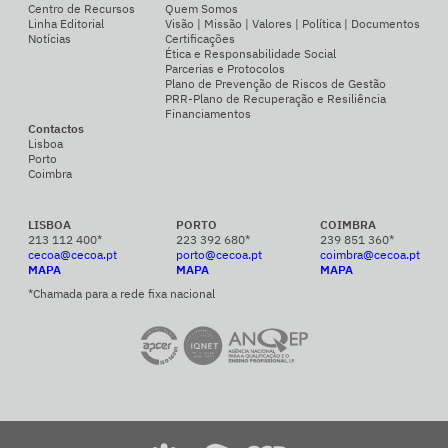
Centro de Recursos
Quem Somos
Linha Editorial
Visão | Missão | Valores | Política | Documentos
Notícias
Certificações
Ética e Responsabilidade Social
Parcerias e Protocolos
Plano de Prevenção de Riscos de Gestão
PRR-Plano de Recuperação e Resiliência
Financiamentos
Contactos
Lisboa
Porto
Coimbra
LISBOA
PORTO
COIMBRA
213 112 400*
223 392 680*
239 851 360*
cecoa@cecoa.pt
porto@cecoa.pt
coimbra@cecoa.pt
MAPA
MAPA
MAPA
*Chamada para a rede fixa nacional