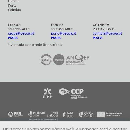
Lisboa
Porto
Coimbra
LISBOA
PORTO
COIMBRA
213 112 400*
223 392 680*
239 851 360*
cecoa@cecoa.pt
porto@cecoa.pt
coimbra@cecoa.pt
MAPA
MAPA
MAPA
*Chamada para a rede fixa nacional
Utilizamos cookies nesta página web. Ao navegar, está a aceitar