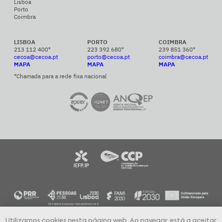
Lisboa
Porto
Coimbra
LISBOA
PORTO
COIMBRA
213 112 400*
223 392 680*
239 851 360*
cecoa@cecoa.pt
porto@cecoa.pt
coimbra@cecoa.pt
MAPA
MAPA
MAPA
*Chamada para a rede fixa nacional
Utilizamos cookies nesta página web. Ao navegar, está a aceitar