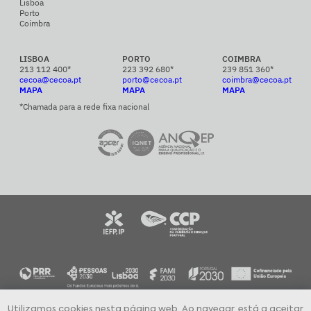
Lisboa
Porto
Coimbra
LISBOA
PORTO
COIMBRA
213 112 400*
223 392 680*
239 851 360*
cecoa@cecoa.pt
porto@cecoa.pt
coimbra@cecoa.pt
MAPA
MAPA
MAPA
*Chamada para a rede fixa nacional
Utilizamos cookies nesta página web. Ao navegar, está a aceitar