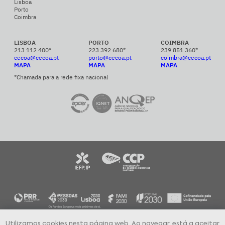
Lisboa
Porto
Coimbra
LISBOA
PORTO
COIMBRA
213 112 400*
223 392 680*
239 851 360*
cecoa@cecoa.pt
porto@cecoa.pt
coimbra@cecoa.pt
MAPA
MAPA
MAPA
*Chamada para a rede fixa nacional
Utilizamos cookies nesta página web. Ao navegar, está a aceitar