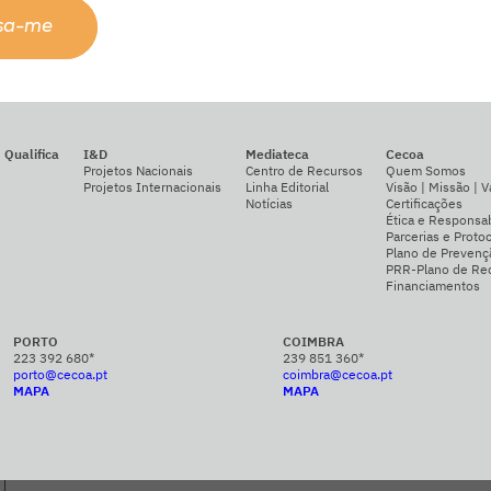
ssa-me
Qualifica
I&D
Mediateca
Cecoa
Projetos Nacionais
Centro de Recursos
Quem Somos
Projetos Internacionais
Linha Editorial
Visão | Missão | V
Notícias
Certificações
Ética e Responsab
Parcerias e Proto
Plano de Prevenç
PRR-Plano de Rec
Financiamentos
PORTO
COIMBRA
223 392 680*
239 851 360*
porto@cecoa.pt
coimbra@cecoa.pt
MAPA
MAPA