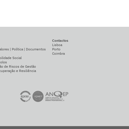
Contactos
Lisboa
alores | Política | Documentos
Porto
Coimbra
ilidade Social
colos
ão de Riscos de Gestão
uperação e Resiliência