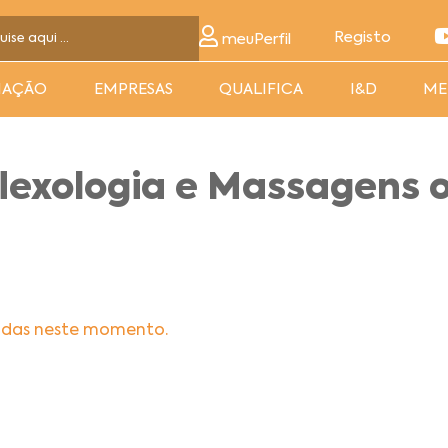
Registo
meuPerfil
MAÇÃO
EMPRESAS
QUALIFICA
I&D
ME
lexologia e Massagens o
adas neste momento.