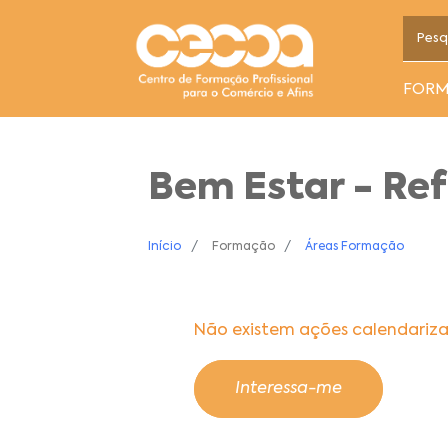
FOR
Bem Estar - Ref
Início
Formação
Áreas Formação
Não existem ações calendariz
Interessa-me