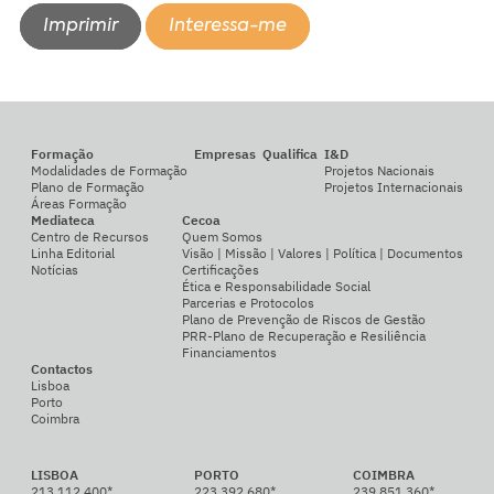
Imprimir
Interessa-me
Formação
Empresas
Qualifica
I&D
Modalidades de Formação
Projetos Nacionais
Plano de Formação
Projetos Internacionais
Áreas Formação
Mediateca
Cecoa
Centro de Recursos
Quem Somos
Linha Editorial
Visão | Missão | Valores | Política | Documentos
Notícias
Certificações
Ética e Responsabilidade Social
Parcerias e Protocolos
Plano de Prevenção de Riscos de Gestão
PRR-Plano de Recuperação e Resiliência
Financiamentos
Contactos
Lisboa
Porto
Coimbra
LISBOA
PORTO
COIMBRA
213 112 400*
223 392 680*
239 851 360*