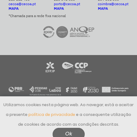
cecoa@cecoa.pt
porto@cecoa.pt
coimbra@cecoa.pt
MAPA
MAPA
MAPA
*Chamada para a rede fixa nacional
Utilizamos cookies nesta página web. Ao navegar, está a aceitar
CECOA Centro de Formação Profissional para o Comércio e Afins © 2024
Todos os direitos reservados
a presente
política de privacidade
e a consequente utilização
Política de Privacidade
Livro de Reclamações Eletrónico
de cookies de acordo com as condições descritas.
Canal Denúncias Online
Aguardo Contacto
Ok