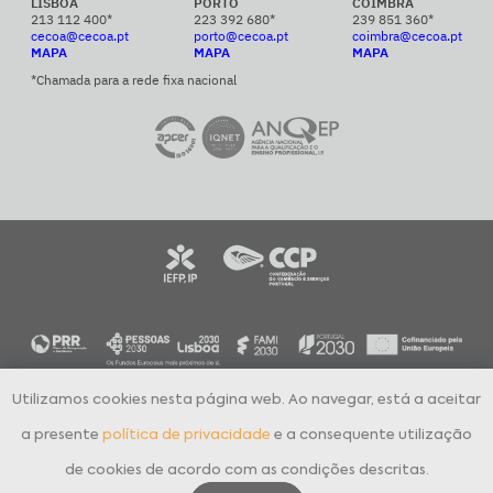
LISBOA
PORTO
COIMBRA
213 112 400*
223 392 680*
239 851 360*
cecoa@cecoa.pt
porto@cecoa.pt
coimbra@cecoa.pt
MAPA
MAPA
MAPA
*Chamada para a rede fixa nacional
Utilizamos cookies nesta página web. Ao navegar, está a aceitar
CECOA Centro de Formação Profissional para o Comércio e Afins © 2024
Todos os direitos reservados
a presente
política de privacidade
e a consequente utilização
Política de Privacidade
Livro de Reclamações Eletrónico
de cookies de acordo com as condições descritas.
Canal Denúncias Online
Aguardo Contacto