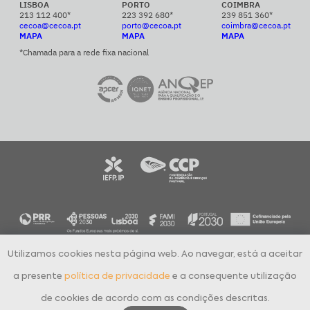
LISBOA
PORTO
COIMBRA
213 112 400*
223 392 680*
239 851 360*
cecoa@cecoa.pt
porto@cecoa.pt
coimbra@cecoa.pt
MAPA
MAPA
MAPA
*Chamada para a rede fixa nacional
Utilizamos cookies nesta página web. Ao navegar, está a aceitar
CECOA Centro de Formação Profissional para o Comércio e Afins © 2024
Todos os direitos reservados
a presente
política de privacidade
e a consequente utilização
Política de Privacidade
Livro de Reclamações Eletrónico
de cookies de acordo com as condições descritas.