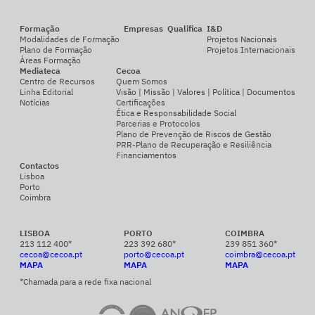
Formação
Empresas
Qualifica
I&D
Modalidades de Formação
Projetos Nacionais
Plano de Formação
Projetos Internacionais
Áreas Formação
Mediateca
Cecoa
Centro de Recursos
Quem Somos
Linha Editorial
Visão | Missão | Valores | Política | Documentos
Notícias
Certificações
Ética e Responsabilidade Social
Parcerias e Protocolos
Plano de Prevenção de Riscos de Gestão
PRR-Plano de Recuperação e Resiliência
Financiamentos
Contactos
Lisboa
Porto
Coimbra
LISBOA
PORTO
COIMBRA
213 112 400*
223 392 680*
239 851 360*
cecoa@cecoa.pt
porto@cecoa.pt
coimbra@cecoa.pt
MAPA
MAPA
MAPA
*Chamada para a rede fixa nacional