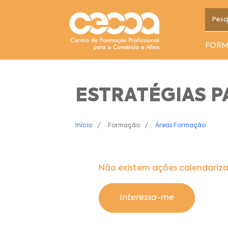
FOR
ESTRATÉGIAS P
Início
Formação
Áreas Formação
Não existem ações calendariz
Interessa-me