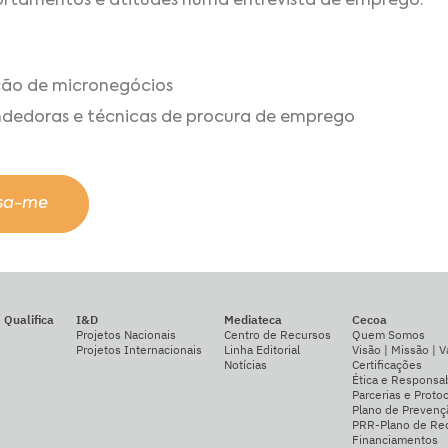
ortamentos e atitudes numa entrevista de emprego.
ação de micronegócios
dedoras e técnicas de procura de emprego
ssa-me
Qualifica
I&D
Mediateca
Cecoa
Projetos Nacionais
Centro de Recursos
Quem Somos
Projetos Internacionais
Linha Editorial
Visão | Missão | V
Notícias
Certificações
Ética e Responsab
Parcerias e Proto
Plano de Prevenç
PRR-Plano de Rec
Financiamentos