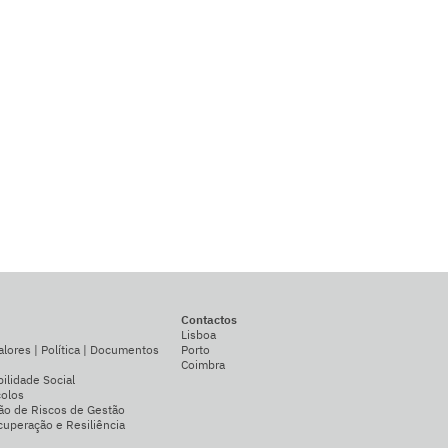
Contactos
Lisboa
alores | Política | Documentos
Porto
Coimbra
ilidade Social
colos
ão de Riscos de Gestão
uperação e Resiliência