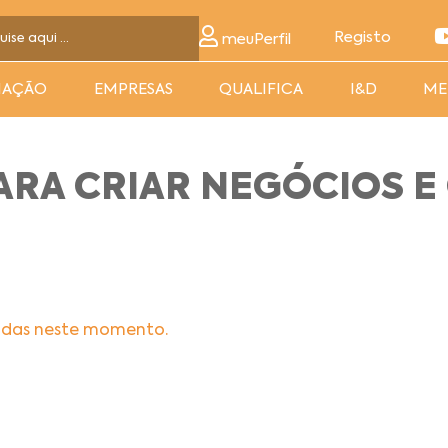
Registo
meuPerfil
MAÇÃO
EMPRESAS
QUALIFICA
I&D
ME
ARA CRIAR NEGÓCIOS E
adas neste momento.