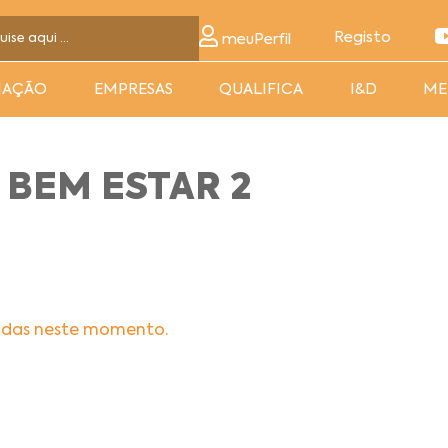
Registo
meuPerfil
MAÇÃO
EMPRESAS
QUALIFICA
I&D
ME
 BEM ESTAR 2
adas neste momento.