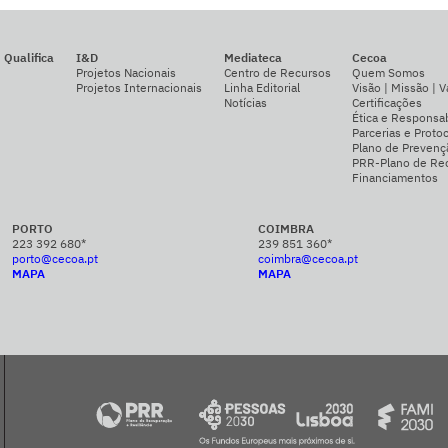
Qualifica
I&D
Mediateca
Cecoa
Projetos Nacionais
Centro de Recursos
Quem Somos
Projetos Internacionais
Linha Editorial
Visão | Missão | V
Notícias
Certificações
Ética e Responsab
Parcerias e Proto
Plano de Prevenç
PRR-Plano de Rec
Financiamentos
PORTO
COIMBRA
223 392 680*
239 851 360*
porto@cecoa.pt
coimbra@cecoa.pt
MAPA
MAPA