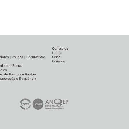
Contactos
Lisboa
alores | Política | Documentos
Porto
Coimbra
ilidade Social
colos
ão de Riscos de Gestão
uperação e Resiliência