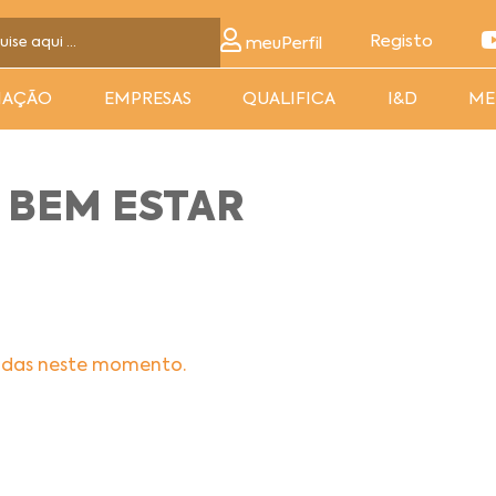
Registo
meuPerfil
MAÇÃO
EMPRESAS
QUALIFICA
I&D
ME
 BEM ESTAR
adas neste momento.