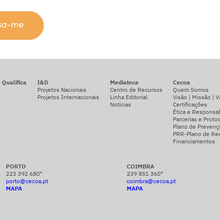
ssa-me
Qualifica
I&D
Mediateca
Cecoa
Projetos Nacionais
Centro de Recursos
Quem Somos
Projetos Internacionais
Linha Editorial
Visão | Missão | V
Notícias
Certificações
Ética e Responsab
Parcerias e Proto
Plano de Prevenç
PRR-Plano de Rec
Financiamentos
PORTO
COIMBRA
223 392 680*
239 851 360*
porto@cecoa.pt
coimbra@cecoa.pt
MAPA
MAPA