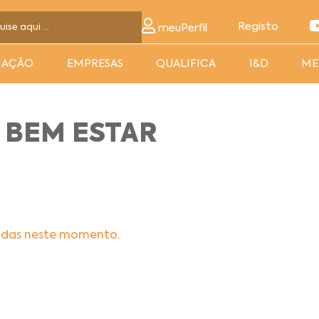
Registo
meuPerfil
MAÇÃO
EMPRESAS
QUALIFICA
I&D
ME
 BEM ESTAR
adas neste momento.