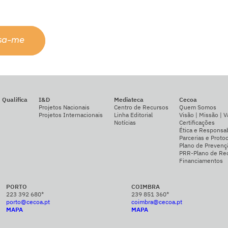
ssa-me
Qualifica
I&D
Mediateca
Cecoa
Projetos Nacionais
Centro de Recursos
Quem Somos
Projetos Internacionais
Linha Editorial
Visão | Missão | V
Notícias
Certificações
Ética e Responsab
Parcerias e Proto
Plano de Prevenç
PRR-Plano de Rec
Financiamentos
PORTO
COIMBRA
223 392 680*
239 851 360*
porto@cecoa.pt
coimbra@cecoa.pt
MAPA
MAPA