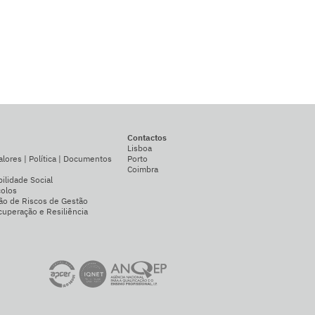
Contactos
Lisboa
alores | Política | Documentos
Porto
Coimbra
ilidade Social
colos
ão de Riscos de Gestão
uperação e Resiliência