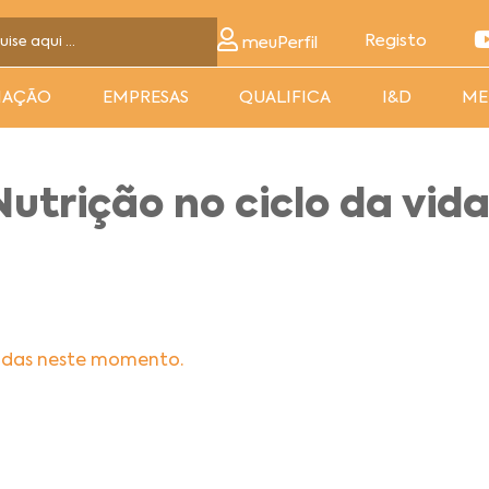
Registo
meuPerfil
MAÇÃO
EMPRESAS
QUALIFICA
I&D
ME
utrição no ciclo da vid
adas neste momento.