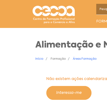
FOR
Alimentação e N
Início
Formação
Áreas Formação
Não existem ações calendariz
Interessa-me