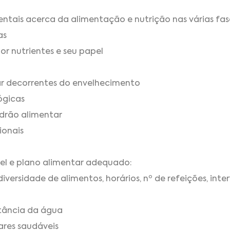
ntais acerca da alimentação e nutrição nas várias fase
as
r nutrientes e seu papel
ar decorrentes do envelhecimento
lógicas
adrão alimentar
ionais
el e plano alimentar adequado:
ersidade de alimentos, horários, nº de refeições, inter
rtância da água
ares saudáveis