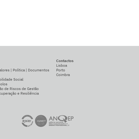
Contactos
Lisboa
alores | Política | Documentos
Porto
Coimbra
ilidade Social
colos
ão de Riscos de Gestão
uperação e Resiliência