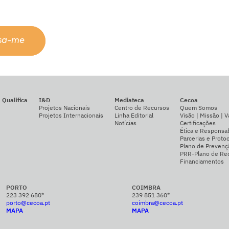
ssa-me
Qualifica
I&D
Mediateca
Cecoa
Projetos Nacionais
Centro de Recursos
Quem Somos
Projetos Internacionais
Linha Editorial
Visão | Missão | V
Notícias
Certificações
Ética e Responsab
Parcerias e Proto
Plano de Prevenç
PRR-Plano de Rec
Financiamentos
PORTO
COIMBRA
223 392 680*
239 851 360*
porto@cecoa.pt
coimbra@cecoa.pt
MAPA
MAPA