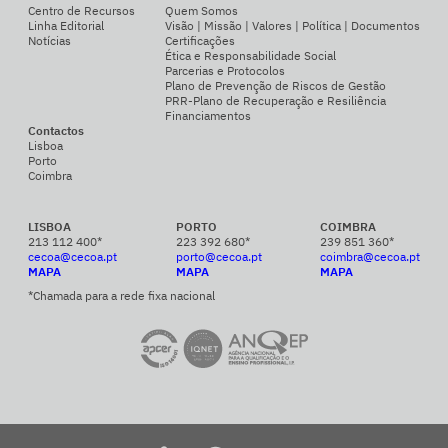
Centro de Recursos
Quem Somos
Linha Editorial
Visão | Missão | Valores | Política | Documentos
Notícias
Certificações
Ética e Responsabilidade Social
Parcerias e Protocolos
Plano de Prevenção de Riscos de Gestão
PRR-Plano de Recuperação e Resiliência
Financiamentos
Contactos
Lisboa
Porto
Coimbra
LISBOA
PORTO
COIMBRA
213 112 400*
223 392 680*
239 851 360*
cecoa@cecoa.pt
porto@cecoa.pt
coimbra@cecoa.pt
MAPA
MAPA
MAPA
*Chamada para a rede fixa nacional