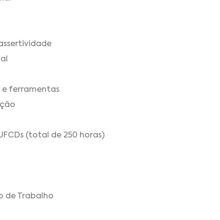
assertividade
nal
s e ferramentas
ução
UFCDs (total de 250 horas)
o de Trabalho