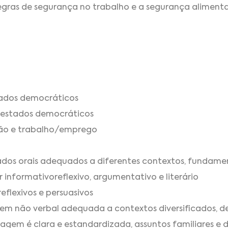
egras de segurança no trabalho e a segurança alimenta
tados democráticos
 estados democráticos
são e trabalho/emprego
ciados orais adequados a diferentes contextos, fundam
r informativoreflexivo, argumentativo e literário
reflexivos e persuasivos
gem não verbal adequada a contextos diversificados, de 
gem é clara e estandardizada, assuntos familiares e de