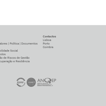
Contactos
Lisboa
alores | Política | Documentos
Porto
Coimbra
ilidade Social
colos
ão de Riscos de Gestão
uperação e Resiliência