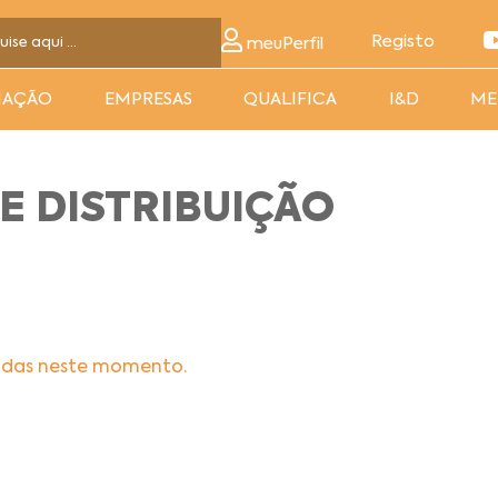
Registo
meuPerfil
MAÇÃO
EMPRESAS
QUALIFICA
I&D
ME
E DISTRIBUIÇÃO
adas neste momento.