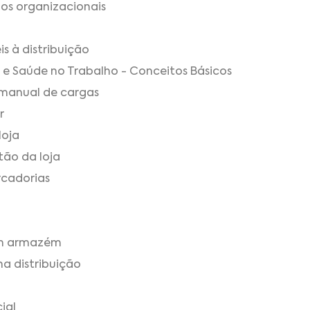
os organizacionais
is à distribuição
 e Saúde no Trabalho - Conceitos Básicos
manual de cargas
r
loja
tão da loja
rcadorias
em armazém
a distribuição
ial