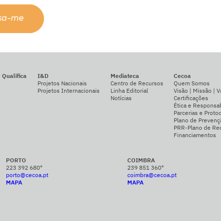
ssa-me
Qualifica
I&D
Mediateca
Cecoa
Projetos Nacionais
Centro de Recursos
Quem Somos
Projetos Internacionais
Linha Editorial
Visão | Missão | V
Notícias
Certificações
Ética e Responsab
Parcerias e Proto
Plano de Prevenç
PRR-Plano de Rec
Financiamentos
PORTO
COIMBRA
223 392 680*
239 851 360*
porto@cecoa.pt
coimbra@cecoa.pt
MAPA
MAPA