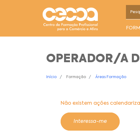
FOR
OPERADOR/A D
Início
Formação
Áreas Formação
Não existem ações calendariz
Interessa-me