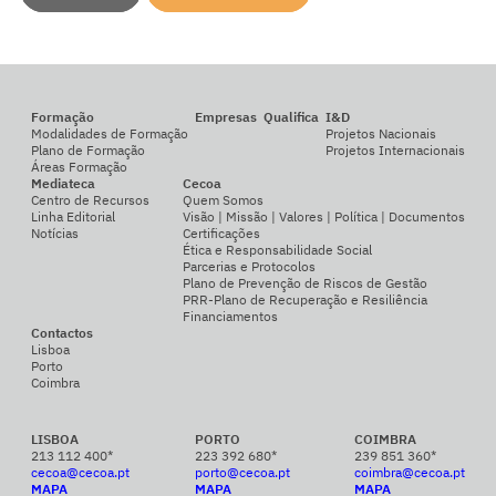
Formação
Empresas
Qualifica
I&D
Modalidades de Formação
Projetos Nacionais
Plano de Formação
Projetos Internacionais
Áreas Formação
Mediateca
Cecoa
Centro de Recursos
Quem Somos
Linha Editorial
Visão | Missão | Valores | Política | Documentos
Notícias
Certificações
Ética e Responsabilidade Social
Parcerias e Protocolos
Plano de Prevenção de Riscos de Gestão
PRR-Plano de Recuperação e Resiliência
Financiamentos
Contactos
Lisboa
Porto
Coimbra
LISBOA
PORTO
COIMBRA
213 112 400*
223 392 680*
239 851 360*
cecoa@cecoa.pt
porto@cecoa.pt
coimbra@cecoa.pt
MAPA
MAPA
MAPA