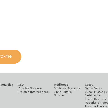
ssa-me
Qualifica
I&D
Mediateca
Cecoa
Projetos Nacionais
Centro de Recursos
Quem Somos
Projetos Internacionais
Linha Editorial
Visão | Missão | V
Notícias
Certificações
Ética e Responsab
Parcerias e Proto
Plano de Prevenç