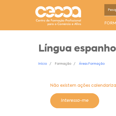
FOR
Língua espanho
Início
Formação
Áreas Formação
Não existem ações calendariz
Interessa-me