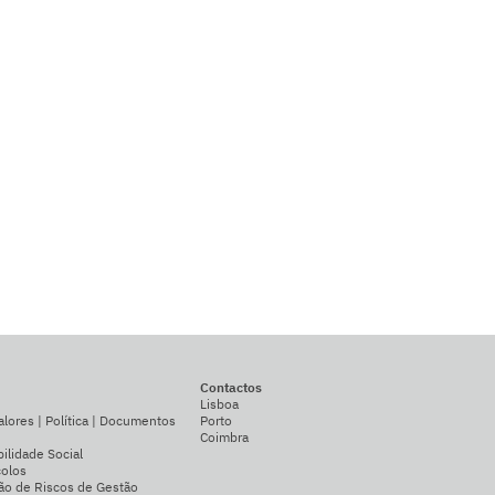
Contactos
Lisboa
alores | Política | Documentos
Porto
Coimbra
ilidade Social
colos
ão de Riscos de Gestão