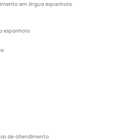
dimento em língua espanhola.
a espanhola
va
rsas de atendimento