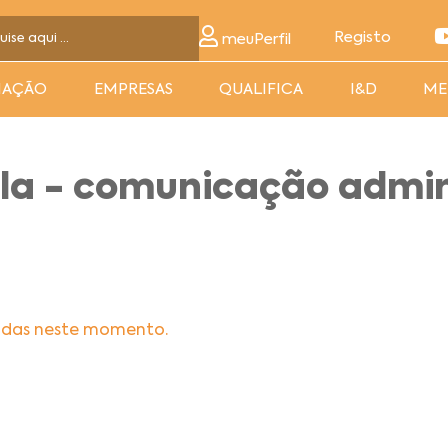
Registo
meuPerfil
MAÇÃO
EMPRESAS
QUALIFICA
I&D
ME
la - comunicação admin
adas neste momento.