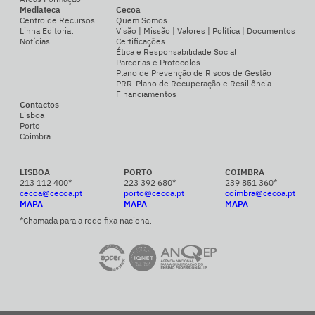
Mediateca
Cecoa
Centro de Recursos
Quem Somos
Linha Editorial
Visão | Missão | Valores | Política | Documentos
Notícias
Certificações
Ética e Responsabilidade Social
Parcerias e Protocolos
Plano de Prevenção de Riscos de Gestão
PRR-Plano de Recuperação e Resiliência
Financiamentos
Contactos
Lisboa
Porto
Coimbra
LISBOA
PORTO
COIMBRA
213 112 400*
223 392 680*
239 851 360*
cecoa@cecoa.pt
porto@cecoa.pt
coimbra@cecoa.pt
MAPA
MAPA
MAPA
*Chamada para a rede fixa nacional