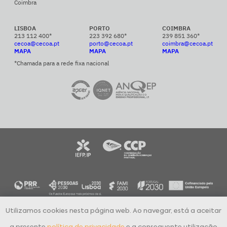
Coimbra
LISBOA
PORTO
COIMBRA
213 112 400*
223 392 680*
239 851 360*
cecoa@cecoa.pt
porto@cecoa.pt
coimbra@cecoa.pt
MAPA
MAPA
MAPA
*Chamada para a rede fixa nacional
Utilizamos cookies nesta página web. Ao navegar, está a aceitar
CECOA Centro de Formação Profissional para o Comércio e Afins © 2024
Todos os direitos reservados