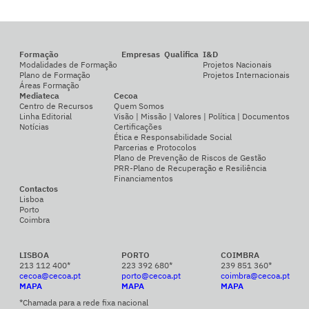
Formação
Empresas
Qualifica
I&D
Modalidades de Formação
Projetos Nacionais
Plano de Formação
Projetos Internacionais
Áreas Formação
Mediateca
Cecoa
Centro de Recursos
Quem Somos
Linha Editorial
Visão | Missão | Valores | Política | Documentos
Notícias
Certificações
Ética e Responsabilidade Social
Parcerias e Protocolos
Plano de Prevenção de Riscos de Gestão
PRR-Plano de Recuperação e Resiliência
Financiamentos
Contactos
Lisboa
Porto
Coimbra
LISBOA
PORTO
COIMBRA
213 112 400*
223 392 680*
239 851 360*
cecoa@cecoa.pt
porto@cecoa.pt
coimbra@cecoa.pt
MAPA
MAPA
MAPA
*Chamada para a rede fixa nacional