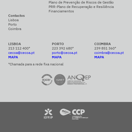
Plano de Prevenção de Riscos de Gestão
PRR-Plano de Recuperação e Resiliência
Financiamentos
Contactos
Lisboa
Porto
Coimbra
LISBOA
PORTO
COIMBRA
213 112 400*
223 392 680*
239 851 360*
cecoa@cecoa.pt
porto@cecoa.pt
coimbra@cecoa.pt
MAPA
MAPA
MAPA
*Chamada para a rede fixa nacional