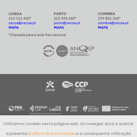
LISBOA
PORTO
COIMBRA
213 112 400*
223 392 680*
239 851 360*
cecoa@cecoa.pt
porto@cecoa.pt
coimbra@cecoa.pt
MAPA
MAPA
MAPA
*Chamada para a rede fixa nacional
Utilizamos cookies nesta página web. Ao navegar, está a aceitar
CECOA Centro de Formação Profissional para o Comércio e Afins © 2024
Todos os direitos reservados
a presente
política de privacidade
e a consequente utilização