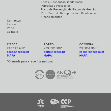
Ética e Responsabilidade Social
Parcerias e Protocolos
Plano de Prevenção de Riscos de Gestão
PRR-Plano de Recuperação e Resiliência
Financiamentos
Contactos
Lisboa
Porto
Coimbra
LISBOA
PORTO
COIMBRA
213 112 400*
223 392 680*
239 851 360*
cecoa@cecoa.pt
porto@cecoa.pt
coimbra@cecoa.pt
MAPA
MAPA
MAPA
*Chamada para a rede fixa nacional