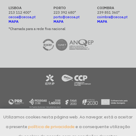
LISBOA
PORTO
COIMBRA
213 112 400*
223 392 680*
239 851 360*
cecoa@cecoa.pt
porto@cecoa.pt
coimbra@cecoa.pt
MAPA
MAPA
MAPA
*Chamada para a rede fixa nacional
Utilizamos cookies nesta página web. Ao navegar, está a aceitar
CECOA Centro de Formação Profissional para o Comércio e Afins © 2024
Todos os direitos reservados
a presente
política de privacidade
e a consequente utilização
Política de Privacidade
Livro de Reclamações Eletrónico