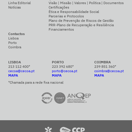
Linha Editorial
Visão | Missão | Valores | Política | Documentos
Notícias
Certificações
Ética e Responsabilidade Social
Parcerias e Protocolos
Plano de Prevenção de Riscos de Gestão
PRR-Plano de Recuperação e Resiliência
Financiamentos
Contactos
Lisboa
Porto
Coimbra
LISBOA
PORTO
COIMBRA
213 112 400*
223 392 680*
239 851 360*
cecoa@cecoa.pt
porto@cecoa.pt
coimbra@cecoa.pt
MAPA
MAPA
MAPA
*Chamada para a rede fixa nacional