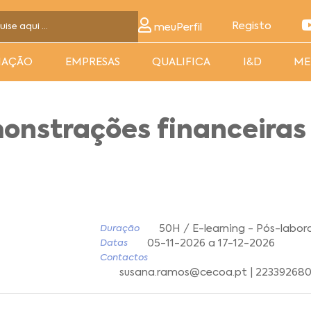
Registo
meuPerfil
MAÇÃO
EMPRESAS
QUALIFICA
I&D
ME
onstrações financeiras
50H / E-learning - Pós-labora
Duração
05-11-2026 a 17-12-2026
Datas
Contactos
susana.ramos@cecoa.pt | 22339268