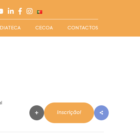
DIATECA
CECOA
CONTACTOS
l
Inscrição!
0