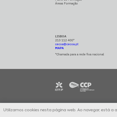
Áreas Formação
LISBOA
213 112 400*
cecoa@cecoa.pt
MAPA
*Chamada para a rede fixa nacional
CECOA Centro de Formação Profissional par
Utilizamos cookies nesta página web. Ao navegar, está a 
Comércio e Afins © 2024 Todos os direitos