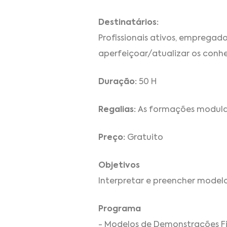
Destinatários:
Profissionais ativos, emprega
aperfeiçoar/atualizar os conh
Duração:
50 H
Regalias:
As formações modulare
Preço:
Gratuito
Objetivos
Interpretar e preencher model
Programa
- Modelos de Demonstrações F