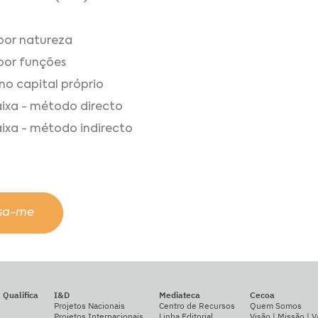
por natureza
por funções
o capital próprio
ixa - método directo
ixa - método indirecto
ssa-me
Qualifica
I&D
Mediateca
Cecoa
Projetos Nacionais
Centro de Recursos
Quem Somos
Projetos Internacionais
Linha Editorial
Visão | Missão | V