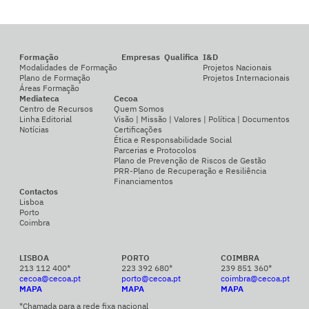
Formação
Empresas
Qualifica
I&D
Modalidades de Formação
Projetos Nacionais
Plano de Formação
Projetos Internacionais
Áreas Formação
Mediateca
Cecoa
Centro de Recursos
Quem Somos
Linha Editorial
Visão | Missão | Valores | Política | Documentos
Notícias
Certificações
Ética e Responsabilidade Social
Parcerias e Protocolos
Plano de Prevenção de Riscos de Gestão
PRR-Plano de Recuperação e Resiliência
Financiamentos
Contactos
Lisboa
Porto
Coimbra
LISBOA
PORTO
COIMBRA
213 112 400*
223 392 680*
239 851 360*
cecoa@cecoa.pt
porto@cecoa.pt
coimbra@cecoa.pt
MAPA
MAPA
MAPA
*Chamada para a rede fixa nacional