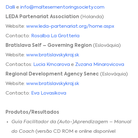
Dalli
e
info@maltesementoringsociety.com
LEDA Partenariat Association
(Holanda)
Website:
www.leda-partenariat.org/home.aspx
Contacto:
Rosalba La Grotteria
Bratislava Self – Governing Region
(Eslováquia)
Website:
www.bratislavskykraj.sk
Contactos:
Lucia Krncarova
e
Zuzana Minarovicova
Regional Development Agency Senec
(Eslováquia)
Website:
www.bratislavskykraj.sk
Contacto:
Eva Lovasikova
Produtos/Resultados
Guia Facilitador da (Auto-)Aprendizagem – Manual
do Coach
(versão CD ROM e online disponível