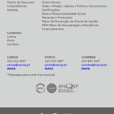
Centro de Recursos
Quem Somos
Linha Editorial
Visão | Missão | Valores | Política | Documentos
Notícias
Certificações
Ética e Responsabilidade Social
Parcerias e Protocolos
Plano de Prevenção de Riscos de Gestão
PRR-Plano de Recuperação e Resiliência
Financiamentos
Contactos
Lisboa
Porto
Coimbra
LISBOA
PORTO
COIMBRA
213 112 400*
223 392 680*
239 851 360*
cecoa@cecoa.pt
porto@cecoa.pt
coimbra@cecoa.pt
MAPA
MAPA
MAPA
*Chamada para a rede fixa nacional