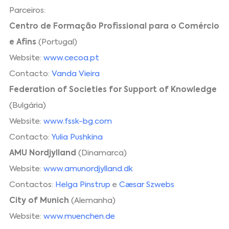
Parceiros:
Centro de Formação Profissional para o Comércio
e Afins
(Portugal)
Website:
www.cecoa.pt
Contacto:
Vanda Vieira
Federation of Societies for Support of Knowledge
(Bulgária)
Website:
www.fssk-bg.com
Contacto:
Yulia Pushkina
AMU Nordjylland
(Dinamarca)
Website:
www.amunordjylland.dk
Contactos:
Helga Pinstrup
e
Cæsar Szwebs
City of Munich
(Alemanha)
Website:
www.muenchen.de