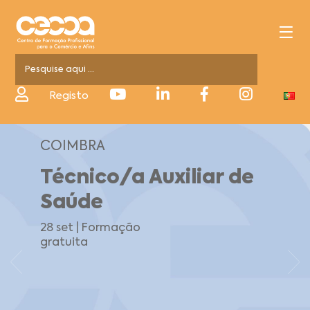
Registo
COIMBRA
Técnico/a Auxiliar de
Saúde
28 set | Formação
gratuita