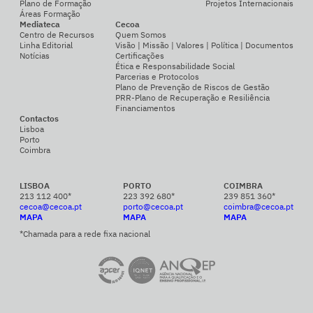
Plano de Formação
Projetos Internacionais
Áreas Formação
Mediateca
Cecoa
Centro de Recursos
Quem Somos
Linha Editorial
Visão | Missão | Valores | Política | Documentos
Notícias
Certificações
Ética e Responsabilidade Social
Parcerias e Protocolos
Plano de Prevenção de Riscos de Gestão
PRR-Plano de Recuperação e Resiliência
Financiamentos
Contactos
Lisboa
Porto
Coimbra
LISBOA
PORTO
COIMBRA
213 112 400*
223 392 680*
239 851 360*
cecoa@cecoa.pt
porto@cecoa.pt
coimbra@cecoa.pt
MAPA
MAPA
MAPA
*Chamada para a rede fixa nacional