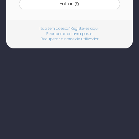
Entrar
Não tem acesso? Registe-se aqui.
Recuperar palavra passe.
Recuperar o nome de utilizador