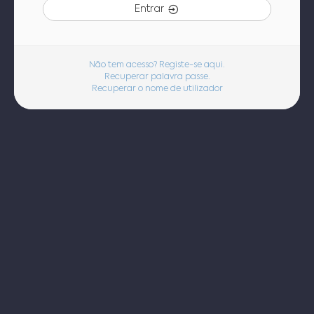
Entrar
Não tem acesso? Registe-se aqui.
Recuperar palavra passe.
Recuperar o nome de utilizador