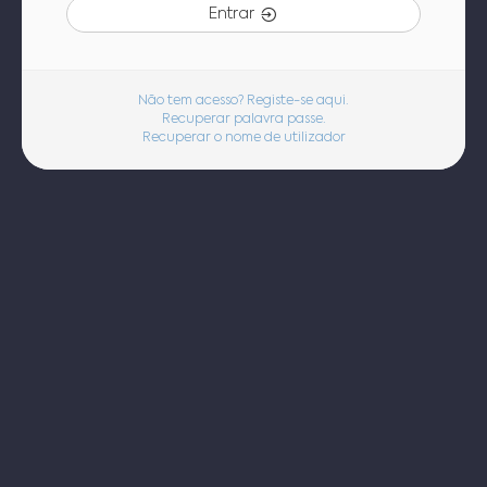
Entrar
Não tem acesso? Registe-se aqui.
Recuperar palavra passe.
Recuperar o nome de utilizador