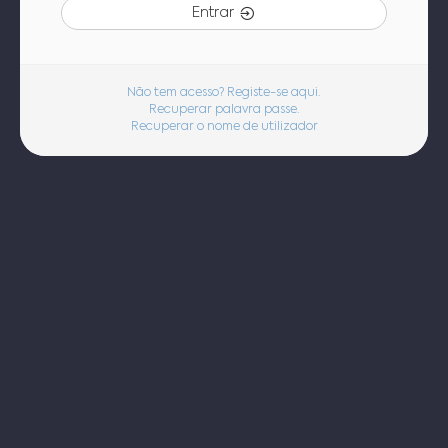
Entrar
Não tem acesso? Registe-se aqui.
Recuperar palavra passe.
Recuperar o nome de utilizador