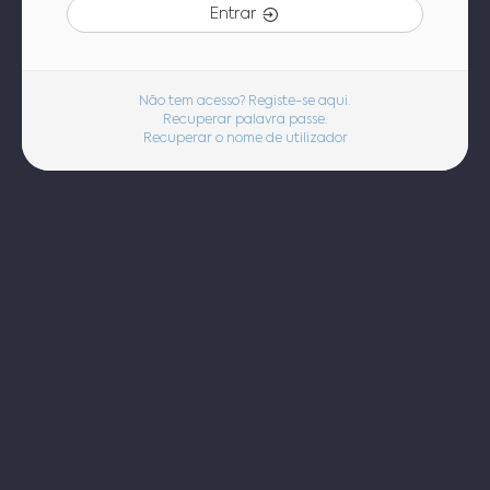
Entrar
Não tem acesso? Registe-se aqui.
Recuperar palavra passe.
Recuperar o nome de utilizador