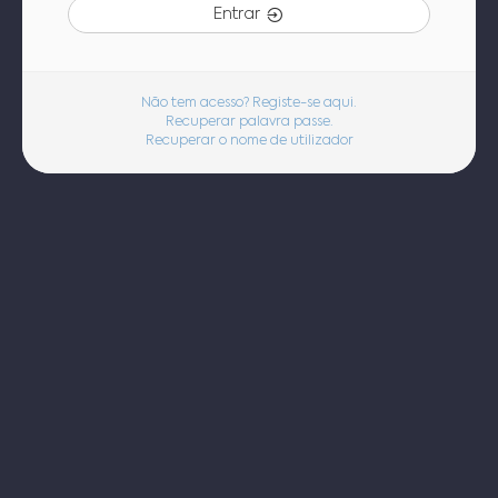
Entrar
Não tem acesso? Registe-se aqui.
Recuperar palavra passe.
Recuperar o nome de utilizador