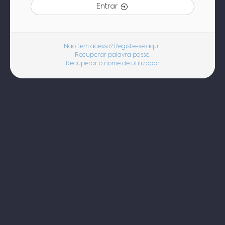
Entrar
Não tem acesso? Registe-se aqui.
Recuperar palavra passe.
Recuperar o nome de utilizador