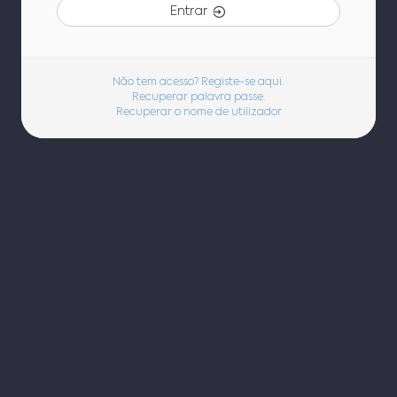
Entrar
Não tem acesso? Registe-se aqui.
Recuperar palavra passe.
Recuperar o nome de utilizador